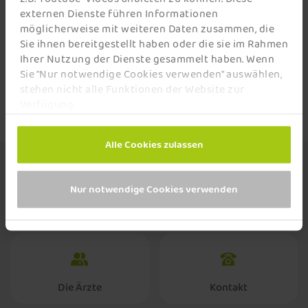
externen Dienste führen Informationen
Anforderungen des Heilmittelwerbegesetzes zu
möglicherweise mit weiteren Daten zusammen, die
genügen, nach denen keine medizinischen Verfahren
Sie ihnen bereitgestellt haben oder die sie im Rahmen
gelobt werden dürfen.
Ihrer Nutzung der Dienste gesammelt haben. Wenn
Sie "Nur notwendige Cookies verwenden" auswählen,
stehen nicht alle Funktionen der Website zur
Verfügung.
Alle Cookies zulassen
Nur notwendige Cookies verwenden
Erfahrungsberichte
Medien
Die Ärzte
Kontakt