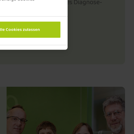
viduelles und einleuchtendes Diagnose-
n.
lle Cookies zulassen