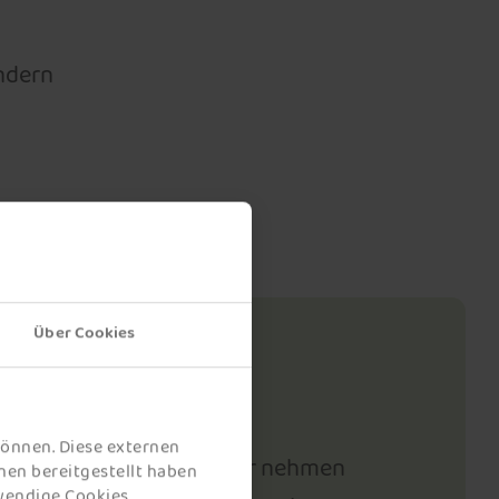
ondern
Über Cookies
RUM
können. Diese externen
 Beteiligten zu machen. Wir nehmen
nen bereitgestellt haben
twendige Cookies