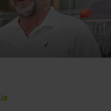
Beckenboden-Therapie mit NeoControl
Magnetfeld-Therapie mit NeoControl
ÜR