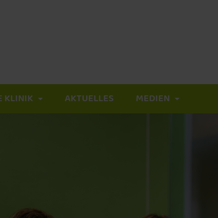
E KLINIK
AKTUELLES
MEDIEN
Fokale Therapie
Hochfokussierter Ultraschall (HIFU)
NanoKnife / IRE-Verfahren
Fortgeschrittener Prostatakrebs