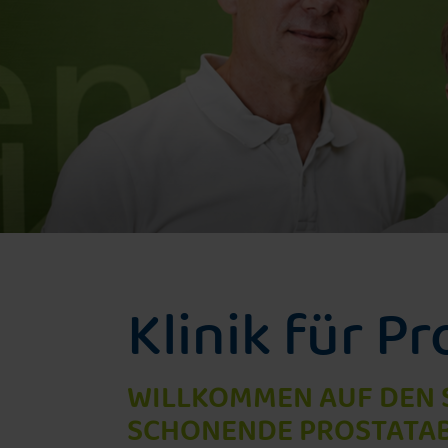
Greenlightlaser
Evolvelaser
Rezūm-Wasserdamptherapie
Klinik für P
WILLKOMMEN AUF DEN S
SCHONENDE PROSTATA