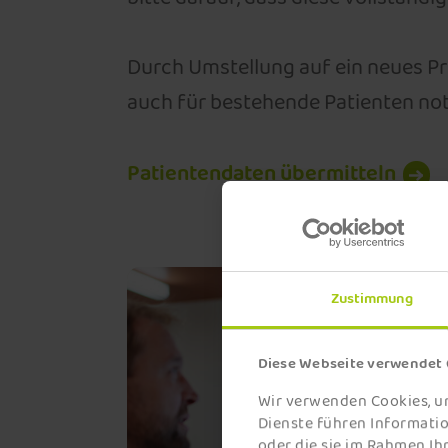
Durch Umstellung auf ein neues Pr
auch für bestehende Patienten no
Patientendaten übermitteln
Zustimmung
Diese Webseite verwendet
Wir verwenden Cookies, um
Dienste führen Informati
oder die sie im Rahmen I