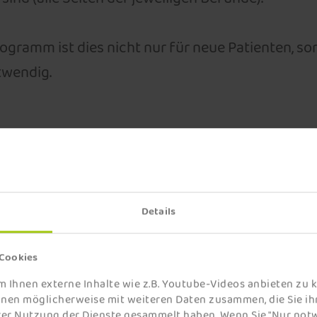
ogramm ist dies nicht nur für neue Patienten, s
twendig.
Details
BEHANDLUNGSSPEKT
 Cookies
 Ihnen externe Inhalte wie z.B. Youtube-Videos anbieten zu 
Unser Ziel ist es, Betroffene zu
onen möglicherweise mit weiteren Daten zusammen, die Sie ih
hrer Nutzung der Dienste gesammelt haben. Wenn Sie "Nur no