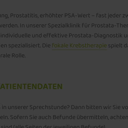
g, Prostatitis, erhöhter PSA-Wert – fast jeder z
rden. In unserer Spezialklinik für Prostata-The
individuelle und effektive Prostata-Diagnostik 
 spezialisiert. Die
fokale Krebstherapie
spielt d
ale Rolle.
PATIENTENDATEN
in unserer Sprechstunde? Dann bitten wir Sie vo
eln. Sofern Sie auch Befunde übermitteln, achten
 sind (alle Seiten der jeweiligen Befunde).