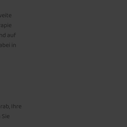
weite
rapie
und auf
abei in
rab, Ihre
 Sie