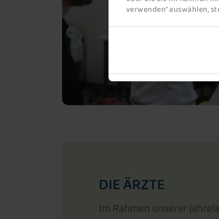
verwenden" auswählen, ste
DIE ÄRZTE
Im Rahmen unserer jahrela